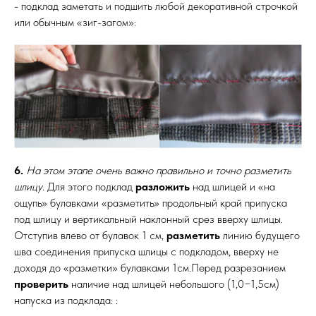
- подклад заметать и подшить любой декоративной строчкой
или обычным «зиг-загом»:
6.
На этом этапе очень важно правильно и точно разметить
шлицу
. Для этого подклад
разложить
над шлицей и «на
ощупь» булавками «разметить» продольный край припуска
под шлицу и вертикальный наклонный срез вверху шлицы.
Отступив влево от булавок 1 см,
разметить
линию будущего
шва соединения припуска шлицы с подкладом, вверху не
доходя до «разметки» булавками 1см.Перед разрезанием
проверить
наличие над шлицей небольшого (1,0−1,5см)
напуска из подклада: :