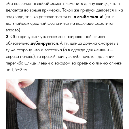
Это позволяет в любой момент изменить длину шлицы, что и
делается во время примерки. Такой же припуск делается и на
подкладе, только располагается он
в сгибе ткани!
(т.к. в
дальнейшем средний шов спинки на подкладе сместится
вправо)
2
. Оба припуска чуть выше запланированной шлицы
обязательно
дублируются
. А т.к. шлица должна смотреть в
ту же сторону, что и застежка (а в одежде для женщин —
справа налево), то правый припуск дублируется до линии
перегиба шлицы, левый с заходом за среднюю линию спинки
на 1,5−2см: