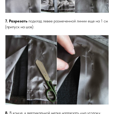
7. Разрезать
подклад левее размеченной линии еще на 1 см
(припуск на шов):
8.
В конце, к вертикальной метке надрезать «на уголок»: