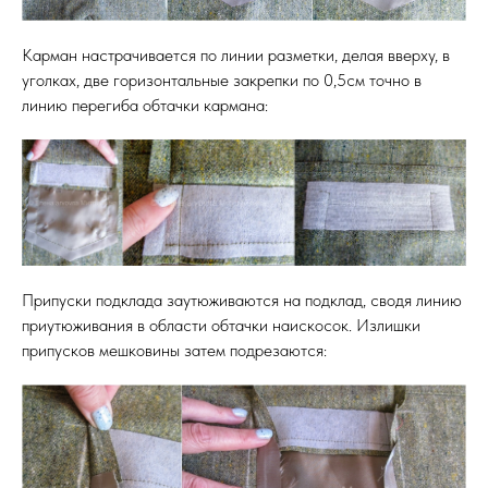
Карман настрачивается по линии разметки, делая вверху, в
уголках, две горизонтальные закрепки по 0,5см точно в
линию перегиба обтачки кармана:
Припуски подклада заутюживаются на подклад, сводя линию
приутюживания в области обтачки наискосок. Излишки
припусков мешковины затем подрезаются: