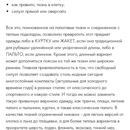
как правило, ткань в клетку;
силуэт прямой или оверсайз.
Все это, помноженное на пальтовые ткани и соединенное с
теплым подкладом, позволило превратить этот предмет
одежды либо в КУРТКУ или ЖАКЕТ, если она традиционной
для рубашки удлинённой или укороченной длины, либо в
ПАЛЬТО, если длинное. Кроме этого, длинный вариант
может дополняться поясом из той же ткани или широким
ремнем. Главная привлекательность в том, что свободный
силуэт позволяет создавать столь модные сегодня
многослойные комплекты (актуальные для холодного
времени года) в разных стилях: от классического до
спортивного и кэжуал-стиля. И тогда им можно заменить
такую привычную верхнюю одежду, как тренчи, плащи, летние
пальто и пыльники, куртки, а также классические пальто. В
качестве тканей ограничений никаких - для легких версий от
хлопка и льна до плащевки, а для более теплых вариантов в
приоритете шерсть, лоден, фланель, экокожа, тонкий мех,