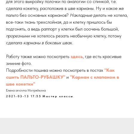
для этого выкройку полочки по аналогии со спинкой, т.е.
сделала кокетку, расположив в шве карманы. Ну и какое же
пальто без основных карманов?
Накладные
делать не хотела,
все-таки ткань трехслойная, да и клетку пришлось бы
подгонять, а ведь раппорт у клетки был ооочень большой,
прорезными
не хотелось резать необычную клетку, потому
сделала
карманы в боковых швах
.
Работу также можно посмотреть
здесь
, где есть красивые
зимние фото.
Подробности пошива можно посмотреть в постах
"Как
сшить ПАЛЬТО-РУБАШКУ"
и
"Карман с клапаном в
шве кокетки"
Елена arvovna Митряйкина
2021-03-13 17:55
Мастер классы